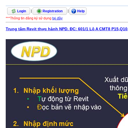
|
|
Login
Registration
Help
***Thông tin đăng ký sử dụng
tại đây
Trung tâm Revit thực hành NPD. ĐC: 601/1 Lô A CMT8 P15,Q10